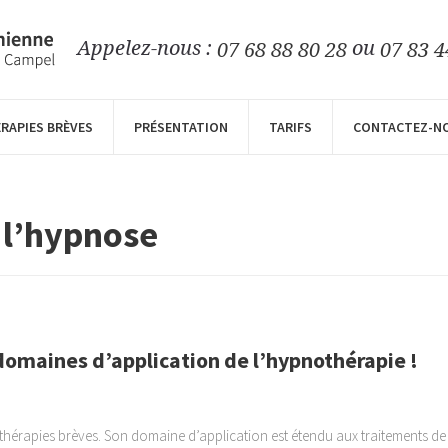
Appelez-nous :
ou
07 68 88 80 28
07 83 4
RAPIES BRÈVES
PRÉSENTATION
TARIFS
CONTACTEZ-NO
 l’hypnose
domaines d’application de l’hypnothérapie !
hérapies brèves. Son domaine d’application est étendu aux traitements de m