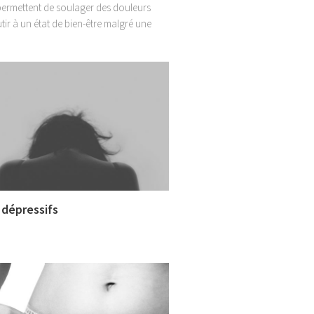
permettent de soulager des douleurs
tir à un état de bien-être malgré une
 dépressifs