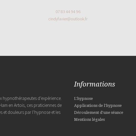
07 83 44 94 96
cindyfavier@outlook.fr
Informations
ux hypnothérapeutes d’expérience.
L'hypnose
Ham en Artois, ces praticiennes de
Applications de l'hypnose
s et douleurs par l’hypnose et les
Déroulement d'une séance
Mentions légales