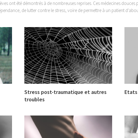
 brèves ont été démontrés à de nombreuses reprises. Ces médecines douces 
épendance, de lutter contre le stress, voire de permettre à un patient d’abou
Stress post-traumatique et autres
Etats
troubles