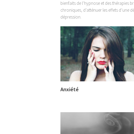
bienfaits de l’hypnose et des thérapies
chroniques, d’atténuer les effets d’une d
dépression.
Anxiété