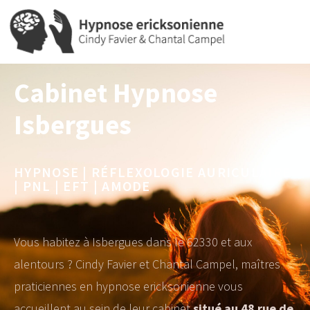
Cabinet Hypnose
Isbergues
HYPNOSE | RÉFLEXOLOGIE AURICULAIRE
| PNL | EFT | AMODE
Vous habitez à Isbergues dans le 62330 et aux
alentours ? Cindy Favier et Chantal Campel, maîtres
praticiennes en hypnose ericksonienne vous
accueillent au sein de leur cabinet
situé au 48 rue de